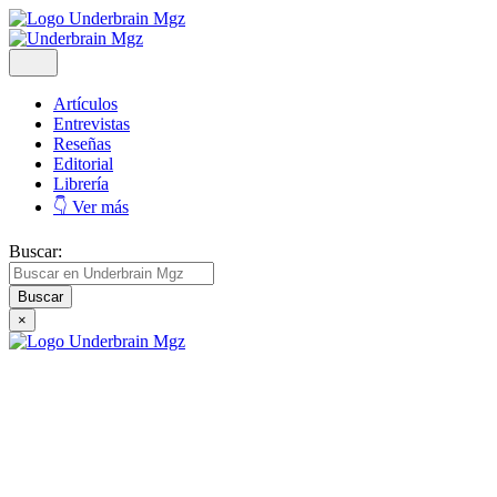
Artículos
Entrevistas
Reseñas
Editorial
Librería
👇 Ver más
Buscar:
×