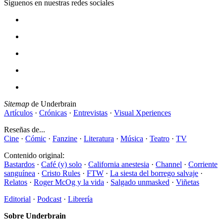
Síguenos en nuestras redes sociales
Sitemap
de Underbrain
Artículos
·
Crónicas
·
Entrevistas
·
Visual Xperiences
Reseñas de...
Cine
·
Cómic
·
Fanzine
·
Literatura
·
Música
·
Teatro
·
TV
Contenido original:
Bastardos
·
Café (y) solo
·
California anestesia
·
Channel
·
Corriente
sanguínea
·
Cristo Rules
·
FTW
·
La siesta del borrego salvaje
·
Relatos
·
Roger McOg y la vida
·
Salgado unmasked
·
Viñetas
Editorial
·
Podcast
·
Librería
Sobre Underbrain