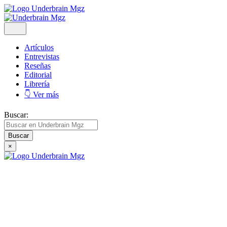
Artículos
Entrevistas
Reseñas
Editorial
Librería
👇 Ver más
Buscar:
×