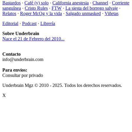
Bastardos
·
Café (y) solo
·
California anestesia
·
Channel
·
Corriente
sanguínea
·
Cristo Rules
·
FTW
·
La siesta del borrego salvaje
·
Relatos
·
Roger McOg y la vida
·
Salgado unmasked
·
Viñetas
Editorial
·
Podcast
·
Librería
Sobre Underbrain
Nace el 21 de Febrero del 2010...
Contacto
info@underbrain.com
Para envíos:
Consultar por privado
Underbrain Mgz © 2010 - 2025. Todos los derechos reservados.
X