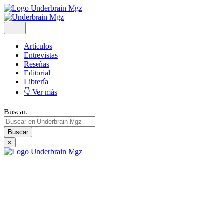
Artículos
Entrevistas
Reseñas
Editorial
Librería
👇 Ver más
Buscar:
×