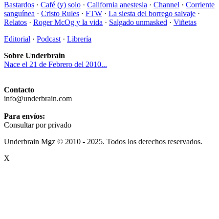
Bastardos
·
Café (y) solo
·
California anestesia
·
Channel
·
Corriente
sanguínea
·
Cristo Rules
·
FTW
·
La siesta del borrego salvaje
·
Relatos
·
Roger McOg y la vida
·
Salgado unmasked
·
Viñetas
Editorial
·
Podcast
·
Librería
Sobre Underbrain
Nace el 21 de Febrero del 2010...
Contacto
info@underbrain.com
Para envíos:
Consultar por privado
Underbrain Mgz © 2010 - 2025. Todos los derechos reservados.
X