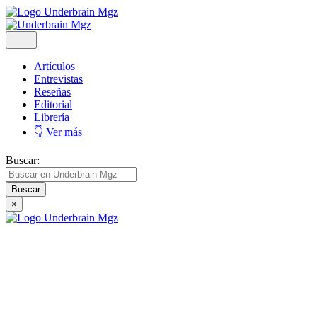
Artículos
Entrevistas
Reseñas
Editorial
Librería
👇 Ver más
Buscar:
×