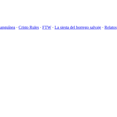
sanguínea
·
Cristo Rules
·
FTW
·
La siesta del borrego salvaje
·
Relatos