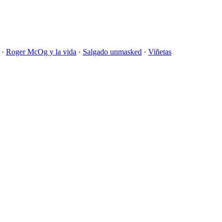
·
Roger McOg y la vida
·
Salgado unmasked
·
Viñetas