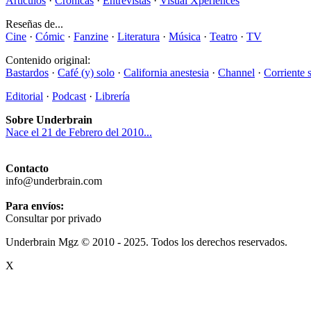
Artículos
·
Crónicas
·
Entrevistas
·
Visual Xperiences
Reseñas de...
Cine
·
Cómic
·
Fanzine
·
Literatura
·
Música
·
Teatro
·
TV
Contenido original:
Bastardos
·
Café (y) solo
·
California anestesia
·
Channel
·
Corriente 
Editorial
·
Podcast
·
Librería
Sobre Underbrain
Nace el 21 de Febrero del 2010...
Contacto
info@underbrain.com
Para envíos:
Consultar por privado
Underbrain Mgz © 2010 - 2025. Todos los derechos reservados.
X