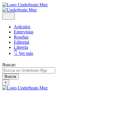
Artículos
Entrevistas
Reseñas
Editorial
Librería
👇 Ver más
Buscar:
×