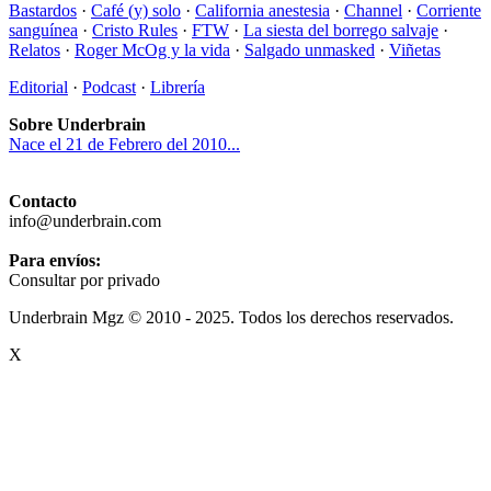
Bastardos
·
Café (y) solo
·
California anestesia
·
Channel
·
Corriente
sanguínea
·
Cristo Rules
·
FTW
·
La siesta del borrego salvaje
·
Relatos
·
Roger McOg y la vida
·
Salgado unmasked
·
Viñetas
Editorial
·
Podcast
·
Librería
Sobre Underbrain
Nace el 21 de Febrero del 2010...
Contacto
info@underbrain.com
Para envíos:
Consultar por privado
Underbrain Mgz © 2010 - 2025. Todos los derechos reservados.
X