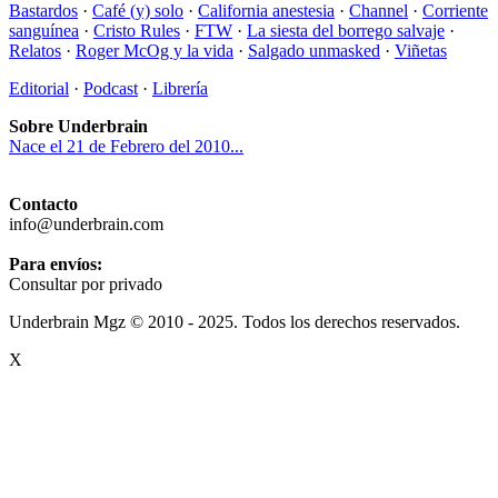
Bastardos
·
Café (y) solo
·
California anestesia
·
Channel
·
Corriente
sanguínea
·
Cristo Rules
·
FTW
·
La siesta del borrego salvaje
·
Relatos
·
Roger McOg y la vida
·
Salgado unmasked
·
Viñetas
Editorial
·
Podcast
·
Librería
Sobre Underbrain
Nace el 21 de Febrero del 2010...
Contacto
info@underbrain.com
Para envíos:
Consultar por privado
Underbrain Mgz © 2010 - 2025. Todos los derechos reservados.
X