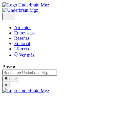
Artículos
Entrevistas
Reseñas
Editorial
Librería
👇 Ver más
Buscar:
×