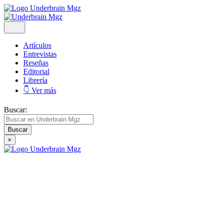
Artículos
Entrevistas
Reseñas
Editorial
Librería
👇 Ver más
Buscar:
×