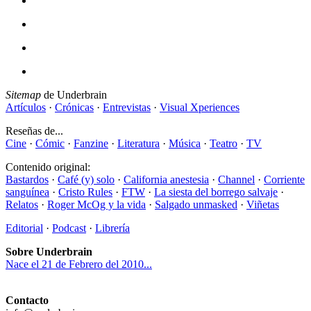
Sitemap
de Underbrain
Artículos
·
Crónicas
·
Entrevistas
·
Visual Xperiences
Reseñas de...
Cine
·
Cómic
·
Fanzine
·
Literatura
·
Música
·
Teatro
·
TV
Contenido original:
Bastardos
·
Café (y) solo
·
California anestesia
·
Channel
·
Corriente
sanguínea
·
Cristo Rules
·
FTW
·
La siesta del borrego salvaje
·
Relatos
·
Roger McOg y la vida
·
Salgado unmasked
·
Viñetas
Editorial
·
Podcast
·
Librería
Sobre Underbrain
Nace el 21 de Febrero del 2010...
Contacto