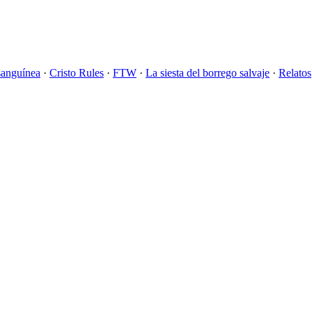
sanguínea
·
Cristo Rules
·
FTW
·
La siesta del borrego salvaje
·
Relatos