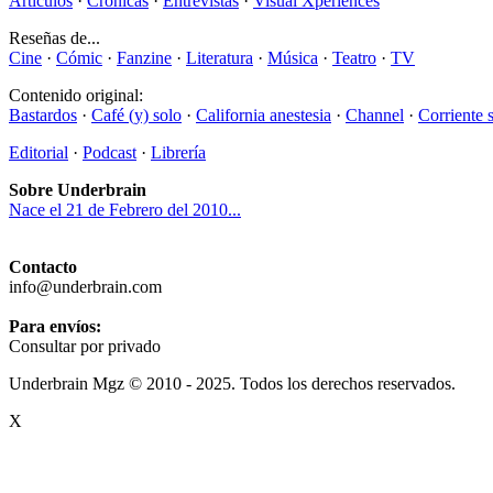
Artículos
·
Crónicas
·
Entrevistas
·
Visual Xperiences
Reseñas de...
Cine
·
Cómic
·
Fanzine
·
Literatura
·
Música
·
Teatro
·
TV
Contenido original:
Bastardos
·
Café (y) solo
·
California anestesia
·
Channel
·
Corriente 
Editorial
·
Podcast
·
Librería
Sobre Underbrain
Nace el 21 de Febrero del 2010...
Contacto
info@underbrain.com
Para envíos:
Consultar por privado
Underbrain Mgz © 2010 - 2025. Todos los derechos reservados.
X