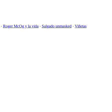
·
Roger McOg y la vida
·
Salgado unmasked
·
Viñetas