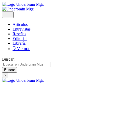
Artículos
Entrevistas
Reseñas
Editorial
Librería
👇 Ver más
Buscar:
×