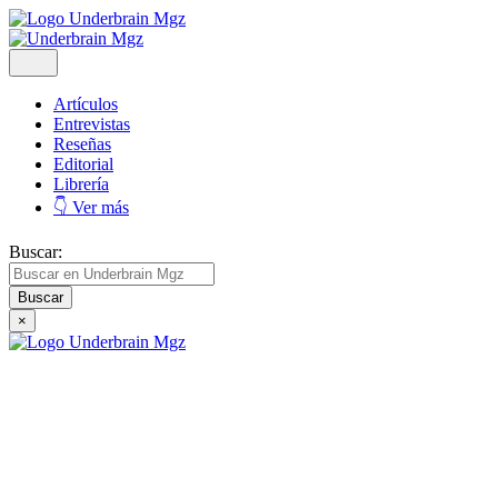
Artículos
Entrevistas
Reseñas
Editorial
Librería
👇 Ver más
Buscar:
×