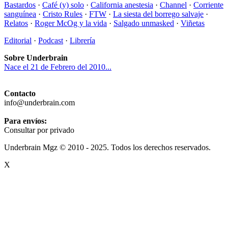
Bastardos
·
Café (y) solo
·
California anestesia
·
Channel
·
Corriente
sanguínea
·
Cristo Rules
·
FTW
·
La siesta del borrego salvaje
·
Relatos
·
Roger McOg y la vida
·
Salgado unmasked
·
Viñetas
Editorial
·
Podcast
·
Librería
Sobre Underbrain
Nace el 21 de Febrero del 2010...
Contacto
info@underbrain.com
Para envíos:
Consultar por privado
Underbrain Mgz © 2010 - 2025. Todos los derechos reservados.
X