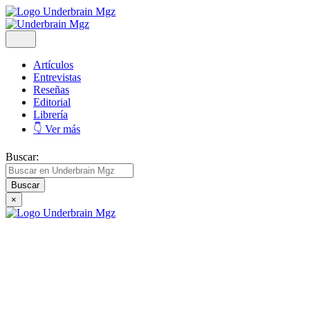
Artículos
Entrevistas
Reseñas
Editorial
Librería
👇 Ver más
Buscar:
×