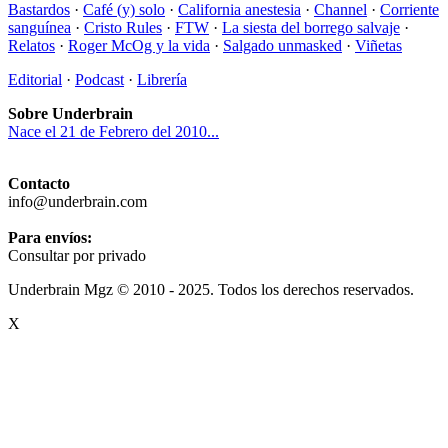
Bastardos
·
Café (y) solo
·
California anestesia
·
Channel
·
Corriente
sanguínea
·
Cristo Rules
·
FTW
·
La siesta del borrego salvaje
·
Relatos
·
Roger McOg y la vida
·
Salgado unmasked
·
Viñetas
Editorial
·
Podcast
·
Librería
Sobre Underbrain
Nace el 21 de Febrero del 2010...
Contacto
info@underbrain.com
Para envíos:
Consultar por privado
Underbrain Mgz © 2010 - 2025. Todos los derechos reservados.
X