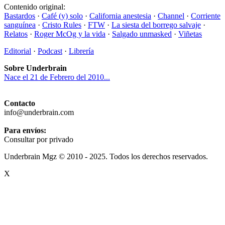
Contenido original:
Bastardos
·
Café (y) solo
·
California anestesia
·
Channel
·
Corriente
sanguínea
·
Cristo Rules
·
FTW
·
La siesta del borrego salvaje
·
Relatos
·
Roger McOg y la vida
·
Salgado unmasked
·
Viñetas
Editorial
·
Podcast
·
Librería
Sobre Underbrain
Nace el 21 de Febrero del 2010...
Contacto
info@underbrain.com
Para envíos:
Consultar por privado
Underbrain Mgz © 2010 - 2025. Todos los derechos reservados.
X