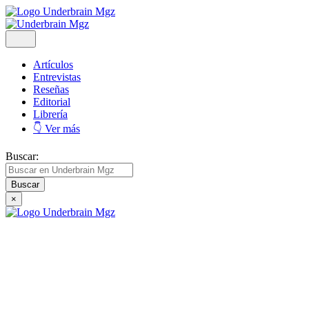
Artículos
Entrevistas
Reseñas
Editorial
Librería
👇 Ver más
Buscar:
×