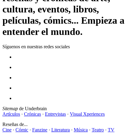
cultura, eventos, libros,
películas, cómics... Empieza a
entender el mundo.
Síguenos en nuestras redes sociales
Sitemap
de Underbrain
Artículos
·
Crónicas
·
Entrevistas
·
Visual Xperiences
Reseñas de...
Cine
·
Cómic
·
Fanzine
·
Literatura
·
Música
·
Teatro
·
TV