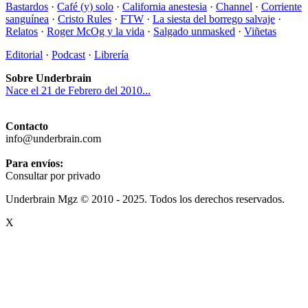
Bastardos
·
Café (y) solo
·
California anestesia
·
Channel
·
Corriente
sanguínea
·
Cristo Rules
·
FTW
·
La siesta del borrego salvaje
·
Relatos
·
Roger McOg y la vida
·
Salgado unmasked
·
Viñetas
Editorial
·
Podcast
·
Librería
Sobre Underbrain
Nace el 21 de Febrero del 2010...
Contacto
info@underbrain.com
Para envíos:
Consultar por privado
Underbrain Mgz © 2010 - 2025. Todos los derechos reservados.
X