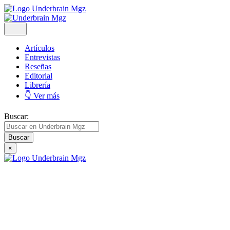
Artículos
Entrevistas
Reseñas
Editorial
Librería
👇 Ver más
Buscar:
×