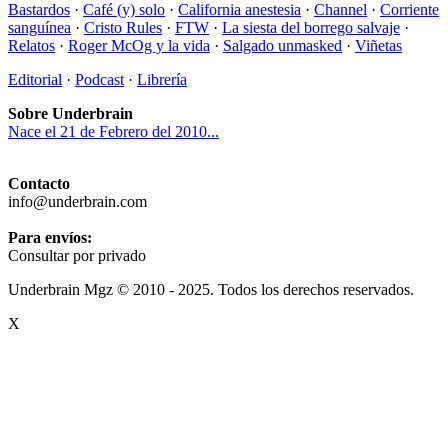
Bastardos
·
Café (y) solo
·
California anestesia
·
Channel
·
Corriente
sanguínea
·
Cristo Rules
·
FTW
·
La siesta del borrego salvaje
·
Relatos
·
Roger McOg y la vida
·
Salgado unmasked
·
Viñetas
Editorial
·
Podcast
·
Librería
Sobre Underbrain
Nace el 21 de Febrero del 2010...
Contacto
info@underbrain.com
Para envíos:
Consultar por privado
Underbrain Mgz © 2010 - 2025. Todos los derechos reservados.
X