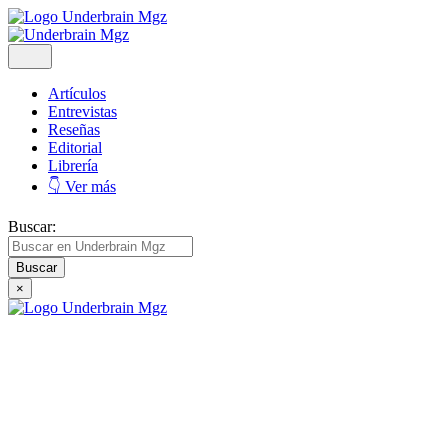
Artículos
Entrevistas
Reseñas
Editorial
Librería
👇 Ver más
Buscar:
×