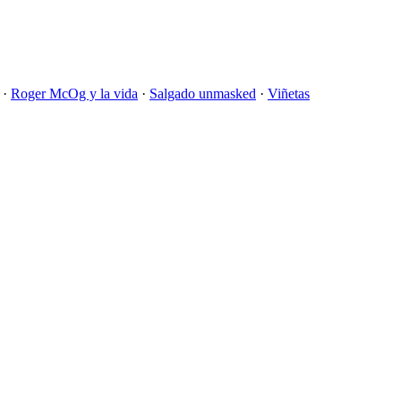
·
Roger McOg y la vida
·
Salgado unmasked
·
Viñetas