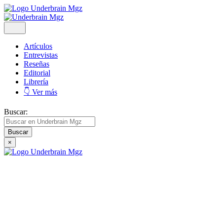
Artículos
Entrevistas
Reseñas
Editorial
Librería
👇 Ver más
Buscar:
×