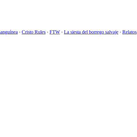
sanguínea
·
Cristo Rules
·
FTW
·
La siesta del borrego salvaje
·
Relatos