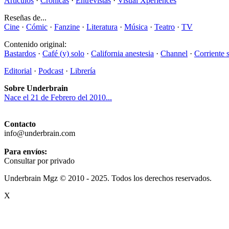
Artículos
·
Crónicas
·
Entrevistas
·
Visual Xperiences
Reseñas de...
Cine
·
Cómic
·
Fanzine
·
Literatura
·
Música
·
Teatro
·
TV
Contenido original:
Bastardos
·
Café (y) solo
·
California anestesia
·
Channel
·
Corriente 
Editorial
·
Podcast
·
Librería
Sobre Underbrain
Nace el 21 de Febrero del 2010...
Contacto
info@underbrain.com
Para envíos:
Consultar por privado
Underbrain Mgz © 2010 - 2025. Todos los derechos reservados.
X