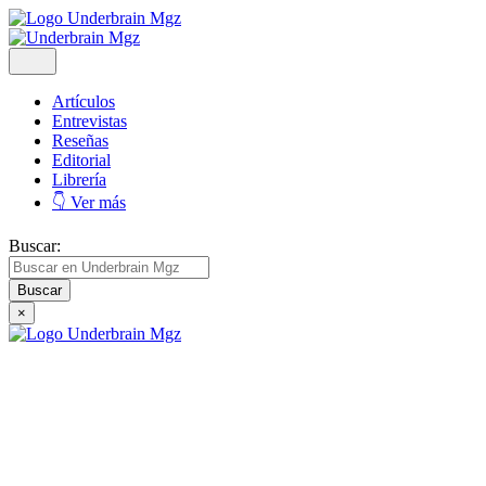
Artículos
Entrevistas
Reseñas
Editorial
Librería
👇 Ver más
Buscar:
×