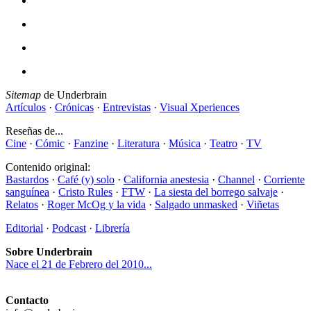
Sitemap
de Underbrain
Artículos
·
Crónicas
·
Entrevistas
·
Visual Xperiences
Reseñas de...
Cine
·
Cómic
·
Fanzine
·
Literatura
·
Música
·
Teatro
·
TV
Contenido original:
Bastardos
·
Café (y) solo
·
California anestesia
·
Channel
·
Corriente
sanguínea
·
Cristo Rules
·
FTW
·
La siesta del borrego salvaje
·
Relatos
·
Roger McOg y la vida
·
Salgado unmasked
·
Viñetas
Editorial
·
Podcast
·
Librería
Sobre Underbrain
Nace el 21 de Febrero del 2010...
Contacto