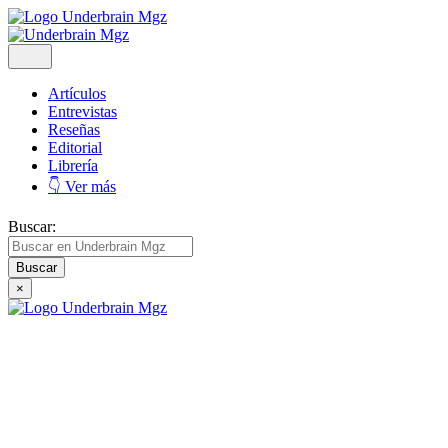
Artículos
Entrevistas
Reseñas
Editorial
Librería
👇 Ver más
Buscar:
×