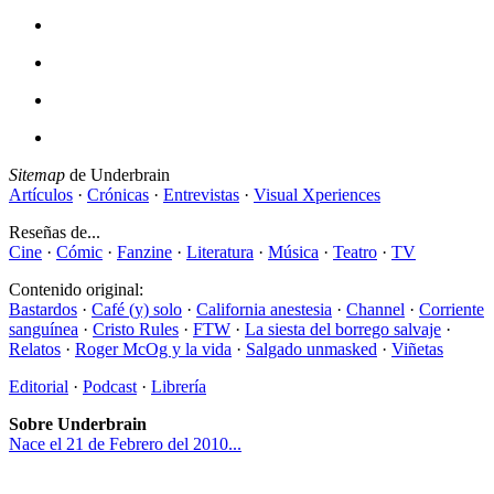
Sitemap
de Underbrain
Artículos
·
Crónicas
·
Entrevistas
·
Visual Xperiences
Reseñas de...
Cine
·
Cómic
·
Fanzine
·
Literatura
·
Música
·
Teatro
·
TV
Contenido original:
Bastardos
·
Café (y) solo
·
California anestesia
·
Channel
·
Corriente
sanguínea
·
Cristo Rules
·
FTW
·
La siesta del borrego salvaje
·
Relatos
·
Roger McOg y la vida
·
Salgado unmasked
·
Viñetas
Editorial
·
Podcast
·
Librería
Sobre Underbrain
Nace el 21 de Febrero del 2010...