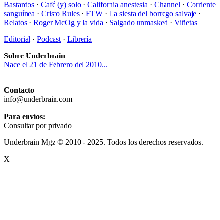
Bastardos
·
Café (y) solo
·
California anestesia
·
Channel
·
Corriente
sanguínea
·
Cristo Rules
·
FTW
·
La siesta del borrego salvaje
·
Relatos
·
Roger McOg y la vida
·
Salgado unmasked
·
Viñetas
Editorial
·
Podcast
·
Librería
Sobre Underbrain
Nace el 21 de Febrero del 2010...
Contacto
info@underbrain.com
Para envíos:
Consultar por privado
Underbrain Mgz © 2010 - 2025. Todos los derechos reservados.
X