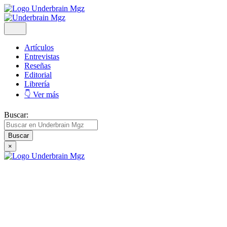
Artículos
Entrevistas
Reseñas
Editorial
Librería
👇 Ver más
Buscar:
×