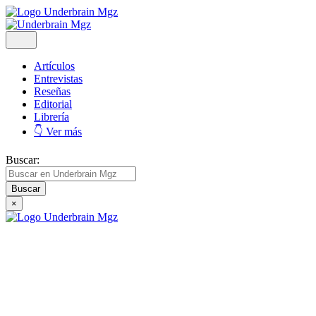
Artículos
Entrevistas
Reseñas
Editorial
Librería
👇 Ver más
Buscar:
×