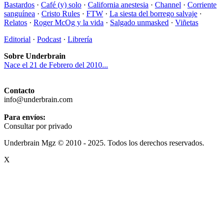
Bastardos
·
Café (y) solo
·
California anestesia
·
Channel
·
Corriente
sanguínea
·
Cristo Rules
·
FTW
·
La siesta del borrego salvaje
·
Relatos
·
Roger McOg y la vida
·
Salgado unmasked
·
Viñetas
Editorial
·
Podcast
·
Librería
Sobre Underbrain
Nace el 21 de Febrero del 2010...
Contacto
info@underbrain.com
Para envíos:
Consultar por privado
Underbrain Mgz © 2010 - 2025. Todos los derechos reservados.
X