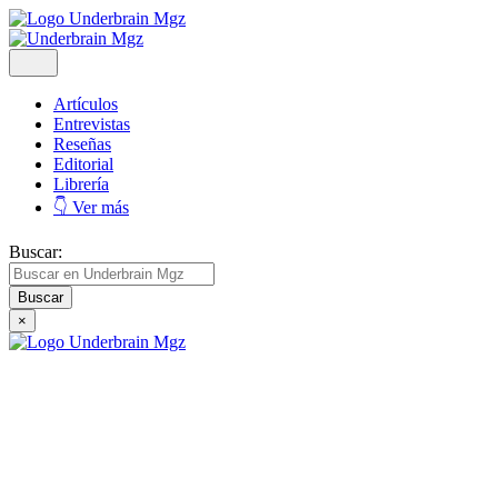
Artículos
Entrevistas
Reseñas
Editorial
Librería
👇 Ver más
Buscar:
×