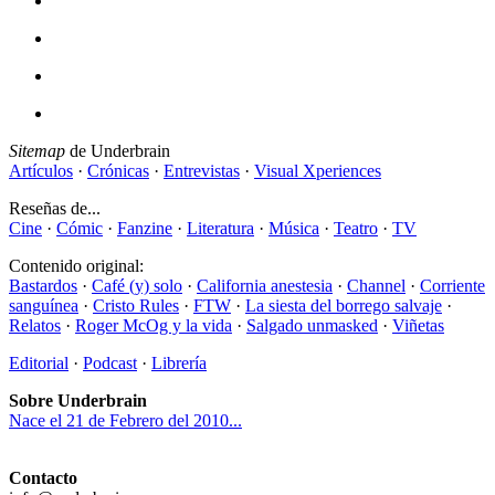
Sitemap
de Underbrain
Artículos
·
Crónicas
·
Entrevistas
·
Visual Xperiences
Reseñas de...
Cine
·
Cómic
·
Fanzine
·
Literatura
·
Música
·
Teatro
·
TV
Contenido original:
Bastardos
·
Café (y) solo
·
California anestesia
·
Channel
·
Corriente
sanguínea
·
Cristo Rules
·
FTW
·
La siesta del borrego salvaje
·
Relatos
·
Roger McOg y la vida
·
Salgado unmasked
·
Viñetas
Editorial
·
Podcast
·
Librería
Sobre Underbrain
Nace el 21 de Febrero del 2010...
Contacto