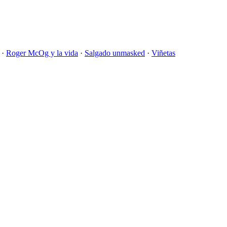
·
Roger McOg y la vida
·
Salgado unmasked
·
Viñetas