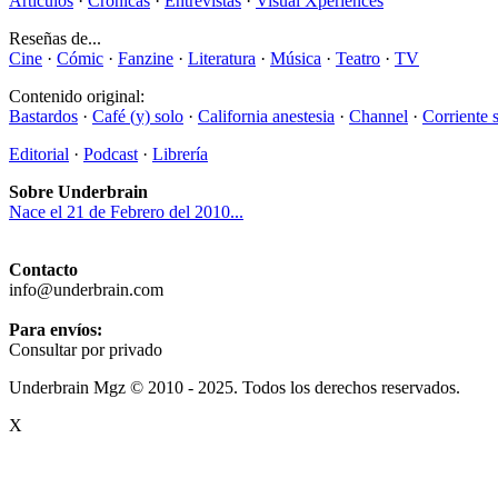
Artículos
·
Crónicas
·
Entrevistas
·
Visual Xperiences
Reseñas de...
Cine
·
Cómic
·
Fanzine
·
Literatura
·
Música
·
Teatro
·
TV
Contenido original:
Bastardos
·
Café (y) solo
·
California anestesia
·
Channel
·
Corriente 
Editorial
·
Podcast
·
Librería
Sobre Underbrain
Nace el 21 de Febrero del 2010...
Contacto
info@underbrain.com
Para envíos:
Consultar por privado
Underbrain Mgz © 2010 - 2025. Todos los derechos reservados.
X