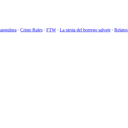
sanguínea
·
Cristo Rules
·
FTW
·
La siesta del borrego salvaje
·
Relatos