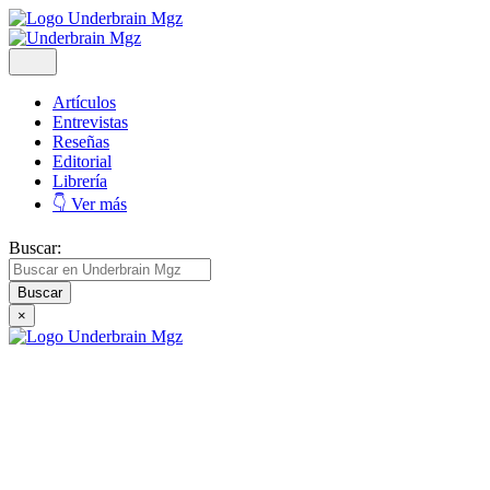
Artículos
Entrevistas
Reseñas
Editorial
Librería
👇 Ver más
Buscar:
×