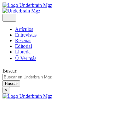
Artículos
Entrevistas
Reseñas
Editorial
Librería
👇 Ver más
Buscar:
×