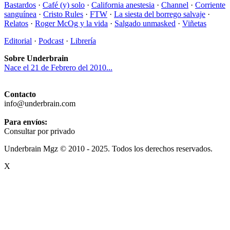
Bastardos
·
Café (y) solo
·
California anestesia
·
Channel
·
Corriente
sanguínea
·
Cristo Rules
·
FTW
·
La siesta del borrego salvaje
·
Relatos
·
Roger McOg y la vida
·
Salgado unmasked
·
Viñetas
Editorial
·
Podcast
·
Librería
Sobre Underbrain
Nace el 21 de Febrero del 2010...
Contacto
info@underbrain.com
Para envíos:
Consultar por privado
Underbrain Mgz © 2010 - 2025. Todos los derechos reservados.
X