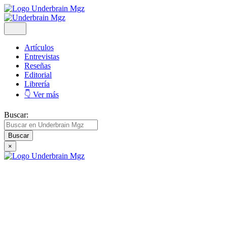
Artículos
Entrevistas
Reseñas
Editorial
Librería
👇 Ver más
Buscar:
×