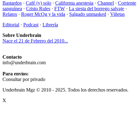
Bastardos
·
Café (y) solo
·
California anestesia
·
Channel
·
Corriente
sanguínea
·
Cristo Rules
·
FTW
·
La siesta del borrego salvaje
·
Relatos
·
Roger McOg y la vida
·
Salgado unmasked
·
Viñetas
Editorial
·
Podcast
·
Librería
Sobre Underbrain
Nace el 21 de Febrero del 2010...
Contacto
info@underbrain.com
Para envíos:
Consultar por privado
Underbrain Mgz © 2010 - 2025. Todos los derechos reservados.
X