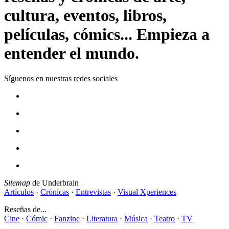
cultura, eventos, libros,
películas, cómics... Empieza a
entender el mundo.
Síguenos en nuestras redes sociales
Sitemap
de Underbrain
Artículos
·
Crónicas
·
Entrevistas
·
Visual Xperiences
Reseñas de...
Cine
·
Cómic
·
Fanzine
·
Literatura
·
Música
·
Teatro
·
TV