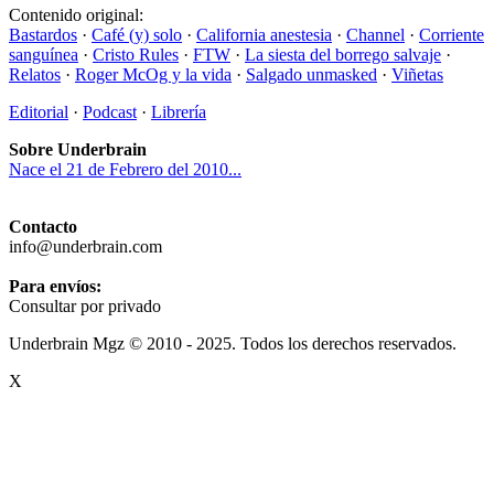
Contenido original:
Bastardos
·
Café (y) solo
·
California anestesia
·
Channel
·
Corriente
sanguínea
·
Cristo Rules
·
FTW
·
La siesta del borrego salvaje
·
Relatos
·
Roger McOg y la vida
·
Salgado unmasked
·
Viñetas
Editorial
·
Podcast
·
Librería
Sobre Underbrain
Nace el 21 de Febrero del 2010...
Contacto
info@underbrain.com
Para envíos:
Consultar por privado
Underbrain Mgz © 2010 - 2025. Todos los derechos reservados.
X