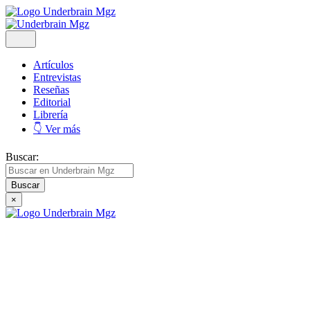
Artículos
Entrevistas
Reseñas
Editorial
Librería
👇 Ver más
Buscar:
×