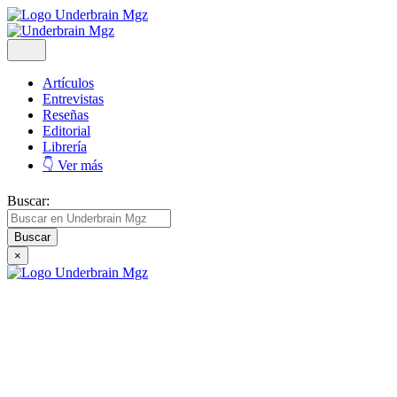
Artículos
Entrevistas
Reseñas
Editorial
Librería
👇 Ver más
Buscar:
×