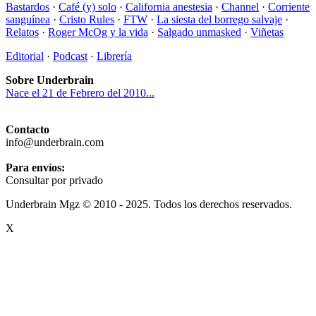
Bastardos
·
Café (y) solo
·
California anestesia
·
Channel
·
Corriente
sanguínea
·
Cristo Rules
·
FTW
·
La siesta del borrego salvaje
·
Relatos
·
Roger McOg y la vida
·
Salgado unmasked
·
Viñetas
Editorial
·
Podcast
·
Librería
Sobre Underbrain
Nace el 21 de Febrero del 2010...
Contacto
info@underbrain.com
Para envíos:
Consultar por privado
Underbrain Mgz © 2010 - 2025. Todos los derechos reservados.
X