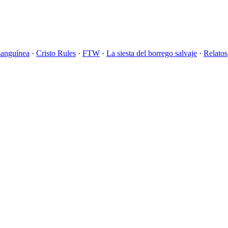
sanguínea
·
Cristo Rules
·
FTW
·
La siesta del borrego salvaje
·
Relatos