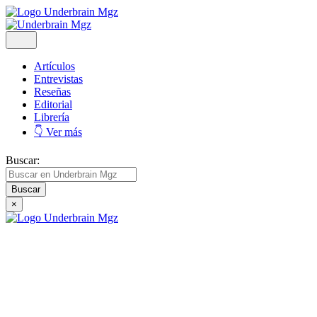
Artículos
Entrevistas
Reseñas
Editorial
Librería
👇 Ver más
Buscar:
×