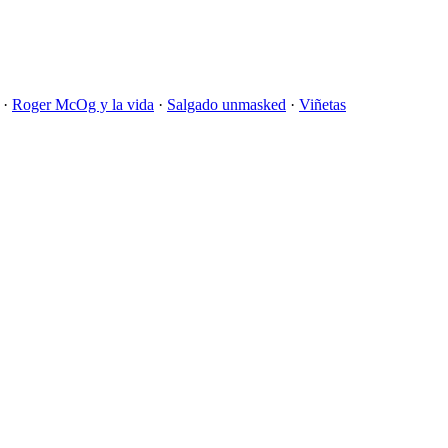
·
Roger McOg y la vida
·
Salgado unmasked
·
Viñetas