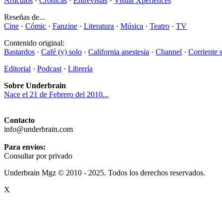
Artículos
·
Crónicas
·
Entrevistas
·
Visual Xperiences
Reseñas de...
Cine
·
Cómic
·
Fanzine
·
Literatura
·
Música
·
Teatro
·
TV
Contenido original:
Bastardos
·
Café (y) solo
·
California anestesia
·
Channel
·
Corriente 
Editorial
·
Podcast
·
Librería
Sobre Underbrain
Nace el 21 de Febrero del 2010...
Contacto
info@underbrain.com
Para envíos:
Consultar por privado
Underbrain Mgz © 2010 - 2025. Todos los derechos reservados.
X