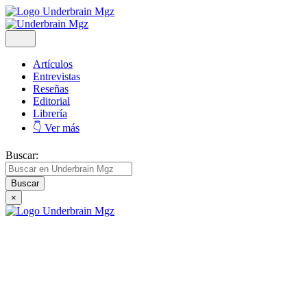
Artículos
Entrevistas
Reseñas
Editorial
Librería
👇 Ver más
Buscar:
×