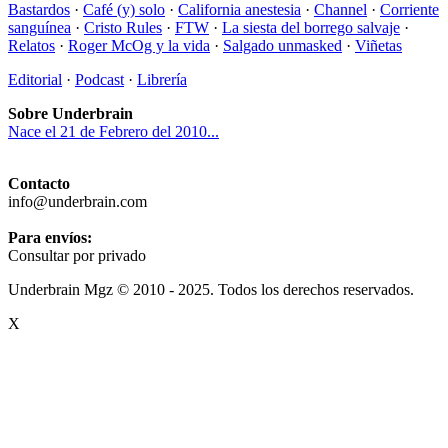
Bastardos
·
Café (y) solo
·
California anestesia
·
Channel
·
Corriente
sanguínea
·
Cristo Rules
·
FTW
·
La siesta del borrego salvaje
·
Relatos
·
Roger McOg y la vida
·
Salgado unmasked
·
Viñetas
Editorial
·
Podcast
·
Librería
Sobre Underbrain
Nace el 21 de Febrero del 2010...
Contacto
info@underbrain.com
Para envíos:
Consultar por privado
Underbrain Mgz © 2010 - 2025. Todos los derechos reservados.
X