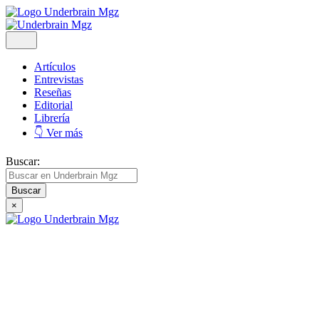
Artículos
Entrevistas
Reseñas
Editorial
Librería
👇 Ver más
Buscar:
×