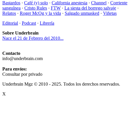
Bastardos
·
Café (y) solo
·
California anestesia
·
Channel
·
Corriente
sanguínea
·
Cristo Rules
·
FTW
·
La siesta del borrego salvaje
·
Relatos
·
Roger McOg y la vida
·
Salgado unmasked
·
Viñetas
Editorial
·
Podcast
·
Librería
Sobre Underbrain
Nace el 21 de Febrero del 2010...
Contacto
info@underbrain.com
Para envíos:
Consultar por privado
Underbrain Mgz © 2010 - 2025. Todos los derechos reservados.
X