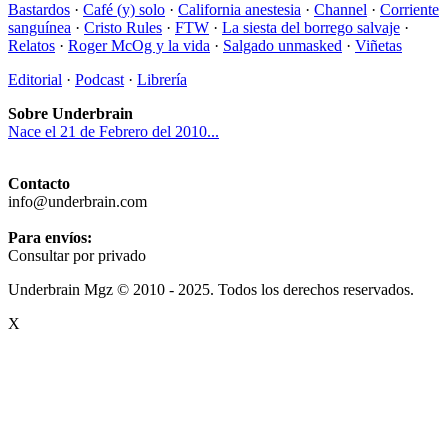
Bastardos
·
Café (y) solo
·
California anestesia
·
Channel
·
Corriente
sanguínea
·
Cristo Rules
·
FTW
·
La siesta del borrego salvaje
·
Relatos
·
Roger McOg y la vida
·
Salgado unmasked
·
Viñetas
Editorial
·
Podcast
·
Librería
Sobre Underbrain
Nace el 21 de Febrero del 2010...
Contacto
info@underbrain.com
Para envíos:
Consultar por privado
Underbrain Mgz © 2010 - 2025. Todos los derechos reservados.
X