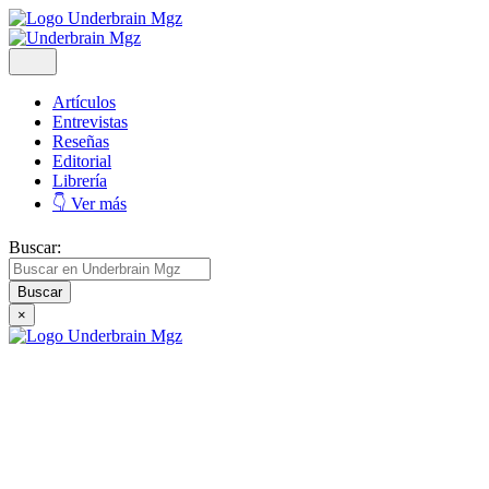
Artículos
Entrevistas
Reseñas
Editorial
Librería
👇 Ver más
Buscar:
×