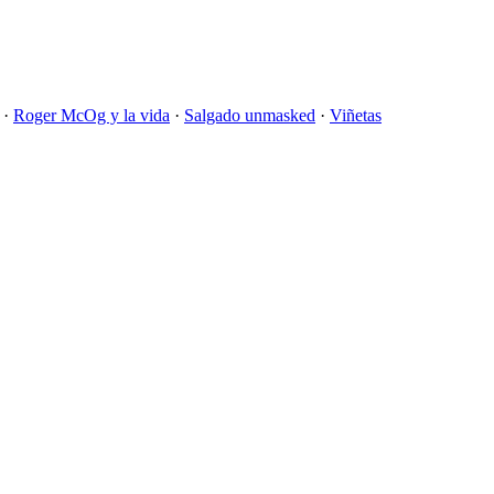
·
Roger McOg y la vida
·
Salgado unmasked
·
Viñetas