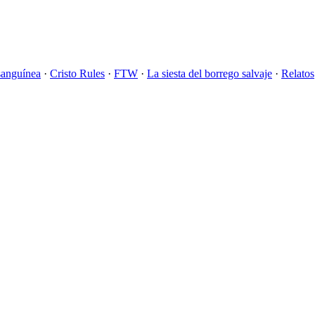
sanguínea
·
Cristo Rules
·
FTW
·
La siesta del borrego salvaje
·
Relatos