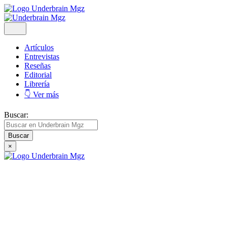
Artículos
Entrevistas
Reseñas
Editorial
Librería
👇 Ver más
Buscar:
×