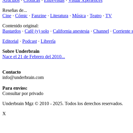
Artículos
·
Crónicas
·
Entrevistas
·
Visual Xperiences
Reseñas de...
Cine
·
Cómic
·
Fanzine
·
Literatura
·
Música
·
Teatro
·
TV
Contenido original:
Bastardos
·
Café (y) solo
·
California anestesia
·
Channel
·
Corriente 
Editorial
·
Podcast
·
Librería
Sobre Underbrain
Nace el 21 de Febrero del 2010...
Contacto
info@underbrain.com
Para envíos:
Consultar por privado
Underbrain Mgz © 2010 - 2025. Todos los derechos reservados.
X