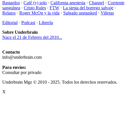
Bastardos
·
Café (y) solo
·
California anestesia
·
Channel
·
Corriente
sanguínea
·
Cristo Rules
·
FTW
·
La siesta del borrego salvaje
·
Relatos
·
Roger McOg y la vida
·
Salgado unmasked
·
Viñetas
Editorial
·
Podcast
·
Librería
Sobre Underbrain
Nace el 21 de Febrero del 2010...
Contacto
info@underbrain.com
Para envíos:
Consultar por privado
Underbrain Mgz © 2010 - 2025. Todos los derechos reservados.
X