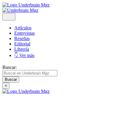
Artículos
Entrevistas
Reseñas
Editorial
Librería
👇 Ver más
Buscar:
×