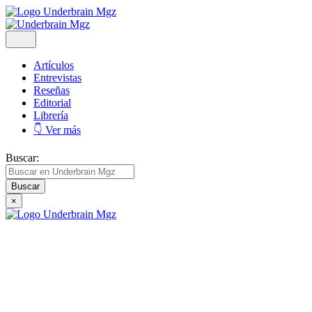
Artículos
Entrevistas
Reseñas
Editorial
Librería
👇 Ver más
Buscar:
×