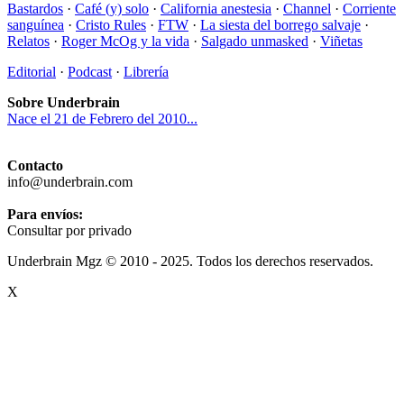
Bastardos
·
Café (y) solo
·
California anestesia
·
Channel
·
Corriente
sanguínea
·
Cristo Rules
·
FTW
·
La siesta del borrego salvaje
·
Relatos
·
Roger McOg y la vida
·
Salgado unmasked
·
Viñetas
Editorial
·
Podcast
·
Librería
Sobre Underbrain
Nace el 21 de Febrero del 2010...
Contacto
info@underbrain.com
Para envíos:
Consultar por privado
Underbrain Mgz © 2010 - 2025. Todos los derechos reservados.
X