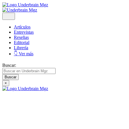
Artículos
Entrevistas
Reseñas
Editorial
Librería
👇 Ver más
Buscar:
×