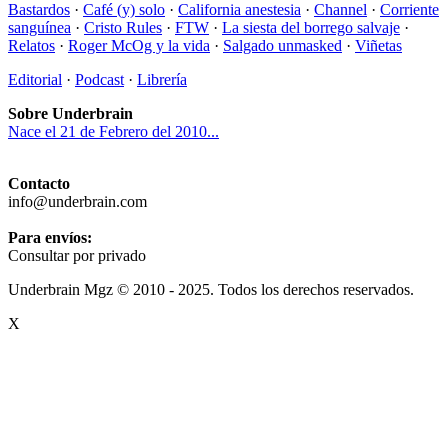
Bastardos
·
Café (y) solo
·
California anestesia
·
Channel
·
Corriente
sanguínea
·
Cristo Rules
·
FTW
·
La siesta del borrego salvaje
·
Relatos
·
Roger McOg y la vida
·
Salgado unmasked
·
Viñetas
Editorial
·
Podcast
·
Librería
Sobre Underbrain
Nace el 21 de Febrero del 2010...
Contacto
info@underbrain.com
Para envíos:
Consultar por privado
Underbrain Mgz © 2010 - 2025. Todos los derechos reservados.
X