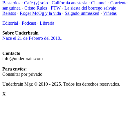
Bastardos
·
Café (y) solo
·
California anestesia
·
Channel
·
Corriente
sanguínea
·
Cristo Rules
·
FTW
·
La siesta del borrego salvaje
·
Relatos
·
Roger McOg y la vida
·
Salgado unmasked
·
Viñetas
Editorial
·
Podcast
·
Librería
Sobre Underbrain
Nace el 21 de Febrero del 2010...
Contacto
info@underbrain.com
Para envíos:
Consultar por privado
Underbrain Mgz © 2010 - 2025. Todos los derechos reservados.
X