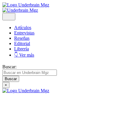
Artículos
Entrevistas
Reseñas
Editorial
Librería
👇 Ver más
Buscar:
×