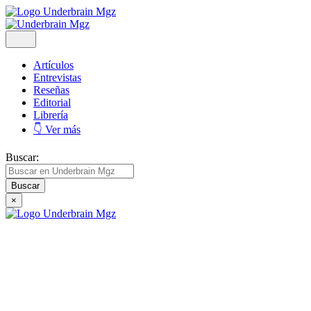
Artículos
Entrevistas
Reseñas
Editorial
Librería
👇 Ver más
Buscar:
×