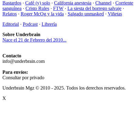
Bastardos
·
Café (y) solo
·
California anestesia
·
Channel
·
Corriente
sanguínea
·
Cristo Rules
·
FTW
·
La siesta del borrego salvaje
·
Relatos
·
Roger McOg y la vida
·
Salgado unmasked
·
Viñetas
Editorial
·
Podcast
·
Librería
Sobre Underbrain
Nace el 21 de Febrero del 2010...
Contacto
info@underbrain.com
Para envíos:
Consultar por privado
Underbrain Mgz © 2010 - 2025. Todos los derechos reservados.
X