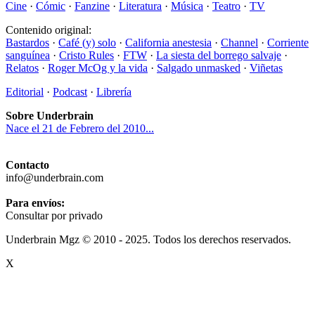
Cine
·
Cómic
·
Fanzine
·
Literatura
·
Música
·
Teatro
·
TV
Contenido original:
Bastardos
·
Café (y) solo
·
California anestesia
·
Channel
·
Corriente
sanguínea
·
Cristo Rules
·
FTW
·
La siesta del borrego salvaje
·
Relatos
·
Roger McOg y la vida
·
Salgado unmasked
·
Viñetas
Editorial
·
Podcast
·
Librería
Sobre Underbrain
Nace el 21 de Febrero del 2010...
Contacto
info@underbrain.com
Para envíos:
Consultar por privado
Underbrain Mgz © 2010 - 2025. Todos los derechos reservados.
X