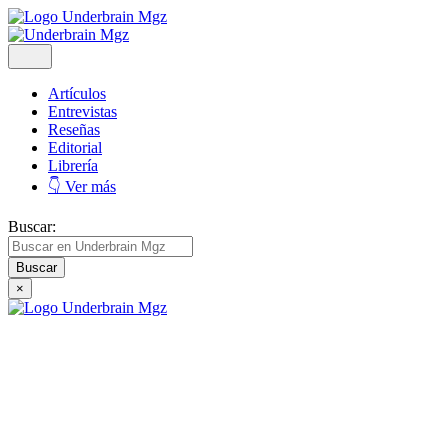
Artículos
Entrevistas
Reseñas
Editorial
Librería
👇 Ver más
Buscar:
×