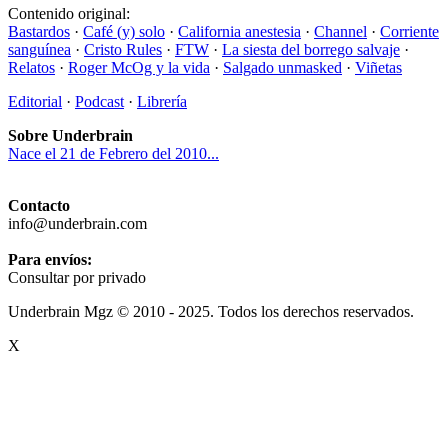
Contenido original:
Bastardos
·
Café (y) solo
·
California anestesia
·
Channel
·
Corriente
sanguínea
·
Cristo Rules
·
FTW
·
La siesta del borrego salvaje
·
Relatos
·
Roger McOg y la vida
·
Salgado unmasked
·
Viñetas
Editorial
·
Podcast
·
Librería
Sobre Underbrain
Nace el 21 de Febrero del 2010...
Contacto
info@underbrain.com
Para envíos:
Consultar por privado
Underbrain Mgz © 2010 - 2025. Todos los derechos reservados.
X