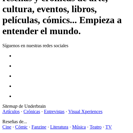
cultura, eventos, libros,
películas, cómics... Empieza a
entender el mundo.
Síguenos en nuestras redes sociales
Sitemap
de Underbrain
Artículos
·
Crónicas
·
Entrevistas
·
Visual Xperiences
Reseñas de...
Cine
·
Cómic
·
Fanzine
·
Literatura
·
Música
·
Teatro
·
TV