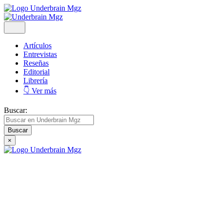
Artículos
Entrevistas
Reseñas
Editorial
Librería
👇 Ver más
Buscar:
×