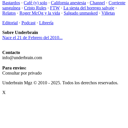
Bastardos
·
Café (y) solo
·
California anestesia
·
Channel
·
Corriente
sanguínea
·
Cristo Rules
·
FTW
·
La siesta del borrego salvaje
·
Relatos
·
Roger McOg y la vida
·
Salgado unmasked
·
Viñetas
Editorial
·
Podcast
·
Librería
Sobre Underbrain
Nace el 21 de Febrero del 2010...
Contacto
info@underbrain.com
Para envíos:
Consultar por privado
Underbrain Mgz © 2010 - 2025. Todos los derechos reservados.
X