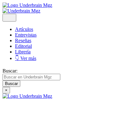
Artículos
Entrevistas
Reseñas
Editorial
Librería
👇 Ver más
Buscar:
×