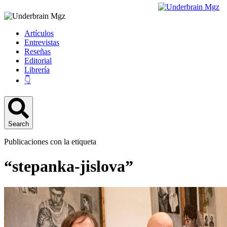
Artículos
Entrevistas
Reseñas
Editorial
Librería
👇
Search
Publicaciones con la etiqueta
“stepanka-jislova”