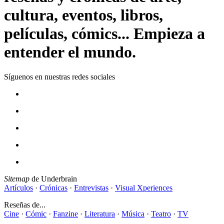
cultura, eventos, libros,
películas, cómics... Empieza a
entender el mundo.
Síguenos en nuestras redes sociales
Sitemap
de Underbrain
Artículos
·
Crónicas
·
Entrevistas
·
Visual Xperiences
Reseñas de...
Cine
·
Cómic
·
Fanzine
·
Literatura
·
Música
·
Teatro
·
TV