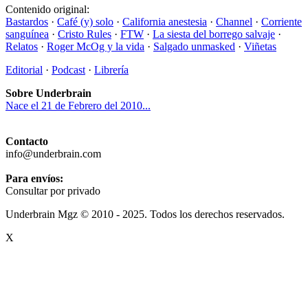
Contenido original:
Bastardos
·
Café (y) solo
·
California anestesia
·
Channel
·
Corriente
sanguínea
·
Cristo Rules
·
FTW
·
La siesta del borrego salvaje
·
Relatos
·
Roger McOg y la vida
·
Salgado unmasked
·
Viñetas
Editorial
·
Podcast
·
Librería
Sobre Underbrain
Nace el 21 de Febrero del 2010...
Contacto
info@underbrain.com
Para envíos:
Consultar por privado
Underbrain Mgz © 2010 - 2025. Todos los derechos reservados.
X