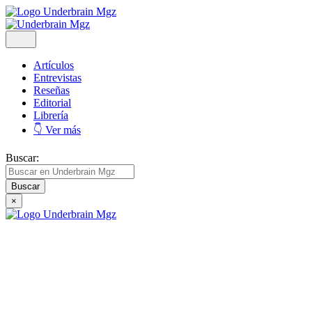
Artículos
Entrevistas
Reseñas
Editorial
Librería
👇 Ver más
Buscar:
×