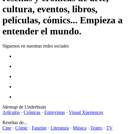
cultura, eventos, libros,
películas, cómics... Empieza a
entender el mundo.
Síguenos en nuestras redes sociales
Sitemap
de Underbrain
Artículos
·
Crónicas
·
Entrevistas
·
Visual Xperiences
Reseñas de...
Cine
·
Cómic
·
Fanzine
·
Literatura
·
Música
·
Teatro
·
TV