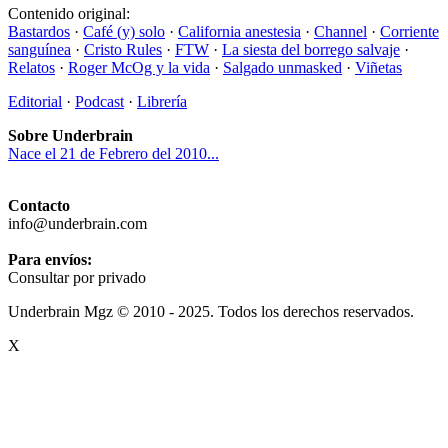
Contenido original:
Bastardos
·
Café (y) solo
·
California anestesia
·
Channel
·
Corriente
sanguínea
·
Cristo Rules
·
FTW
·
La siesta del borrego salvaje
·
Relatos
·
Roger McOg y la vida
·
Salgado unmasked
·
Viñetas
Editorial
·
Podcast
·
Librería
Sobre Underbrain
Nace el 21 de Febrero del 2010...
Contacto
info@underbrain.com
Para envíos:
Consultar por privado
Underbrain Mgz © 2010 - 2025. Todos los derechos reservados.
X