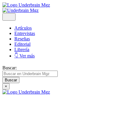
Artículos
Entrevistas
Reseñas
Editorial
Librería
👇 Ver más
Buscar:
×