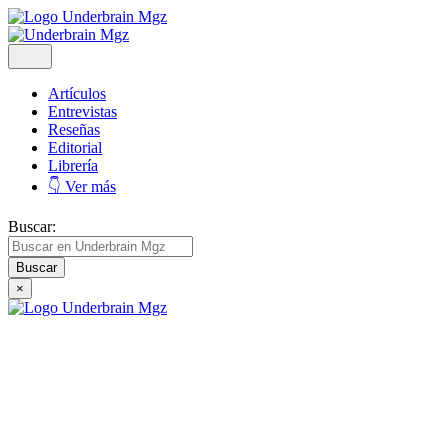
Artículos
Entrevistas
Reseñas
Editorial
Librería
👇 Ver más
Buscar:
×