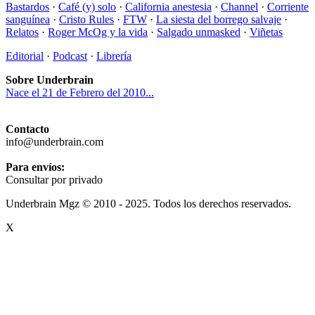
Bastardos
·
Café (y) solo
·
California anestesia
·
Channel
·
Corriente
sanguínea
·
Cristo Rules
·
FTW
·
La siesta del borrego salvaje
·
Relatos
·
Roger McOg y la vida
·
Salgado unmasked
·
Viñetas
Editorial
·
Podcast
·
Librería
Sobre Underbrain
Nace el 21 de Febrero del 2010...
Contacto
info@underbrain.com
Para envíos:
Consultar por privado
Underbrain Mgz © 2010 - 2025. Todos los derechos reservados.
X