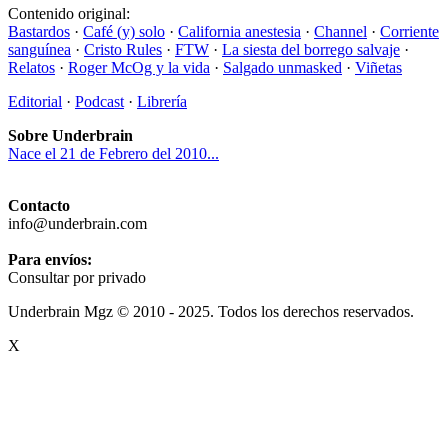
Contenido original:
Bastardos
·
Café (y) solo
·
California anestesia
·
Channel
·
Corriente
sanguínea
·
Cristo Rules
·
FTW
·
La siesta del borrego salvaje
·
Relatos
·
Roger McOg y la vida
·
Salgado unmasked
·
Viñetas
Editorial
·
Podcast
·
Librería
Sobre Underbrain
Nace el 21 de Febrero del 2010...
Contacto
info@underbrain.com
Para envíos:
Consultar por privado
Underbrain Mgz © 2010 - 2025. Todos los derechos reservados.
X