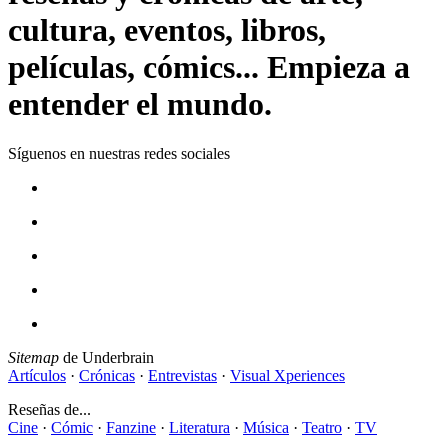
cultura, eventos, libros,
películas, cómics... Empieza a
entender el mundo.
Síguenos en nuestras redes sociales
Sitemap
de Underbrain
Artículos
·
Crónicas
·
Entrevistas
·
Visual Xperiences
Reseñas de...
Cine
·
Cómic
·
Fanzine
·
Literatura
·
Música
·
Teatro
·
TV