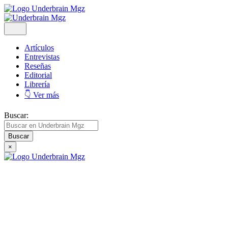
Artículos
Entrevistas
Reseñas
Editorial
Librería
👇 Ver más
Buscar:
×