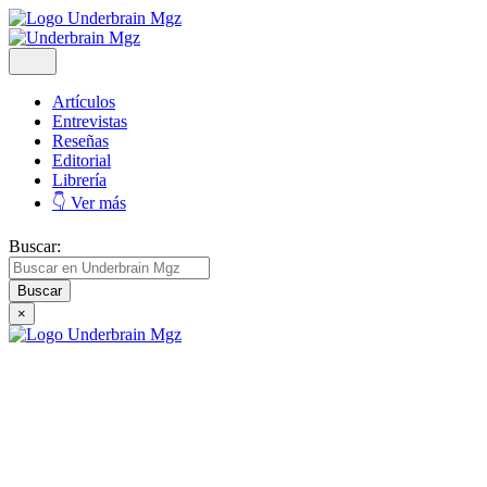
Artículos
Entrevistas
Reseñas
Editorial
Librería
👇 Ver más
Buscar:
×