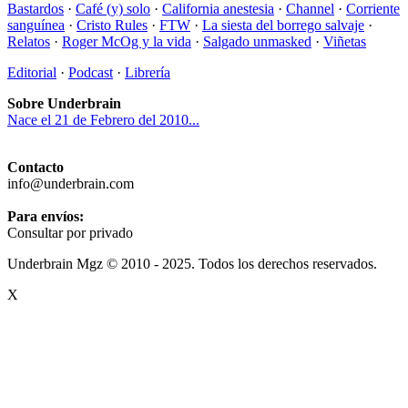
Bastardos
·
Café (y) solo
·
California anestesia
·
Channel
·
Corriente
sanguínea
·
Cristo Rules
·
FTW
·
La siesta del borrego salvaje
·
Relatos
·
Roger McOg y la vida
·
Salgado unmasked
·
Viñetas
Editorial
·
Podcast
·
Librería
Sobre Underbrain
Nace el 21 de Febrero del 2010...
Contacto
info@underbrain.com
Para envíos:
Consultar por privado
Underbrain Mgz © 2010 - 2025. Todos los derechos reservados.
X