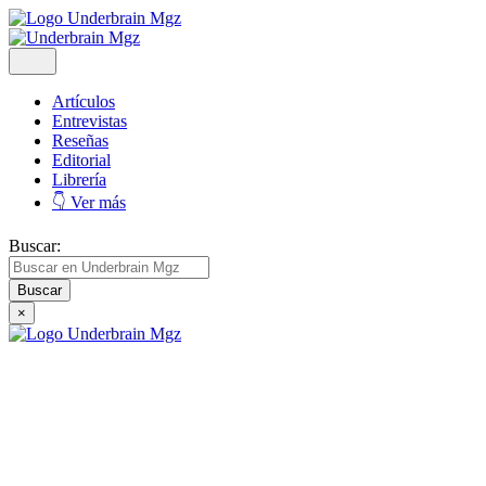
Artículos
Entrevistas
Reseñas
Editorial
Librería
👇 Ver más
Buscar:
×