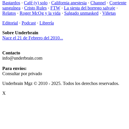
Bastardos
·
Café (y) solo
·
California anestesia
·
Channel
·
Corriente
sanguínea
·
Cristo Rules
·
FTW
·
La siesta del borrego salvaje
·
Relatos
·
Roger McOg y la vida
·
Salgado unmasked
·
Viñetas
Editorial
·
Podcast
·
Librería
Sobre Underbrain
Nace el 21 de Febrero del 2010...
Contacto
info@underbrain.com
Para envíos:
Consultar por privado
Underbrain Mgz © 2010 - 2025. Todos los derechos reservados.
X