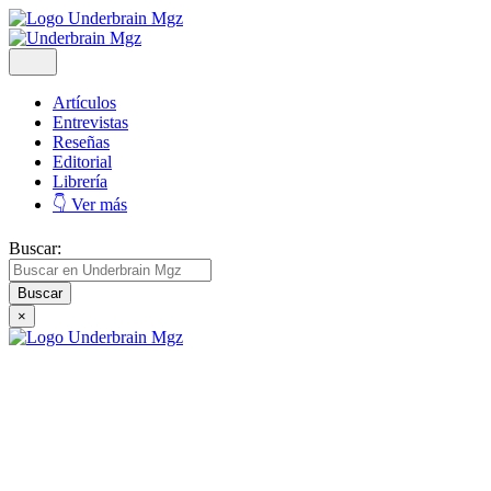
Artículos
Entrevistas
Reseñas
Editorial
Librería
👇 Ver más
Buscar:
×