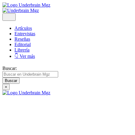
Artículos
Entrevistas
Reseñas
Editorial
Librería
👇 Ver más
Buscar:
×