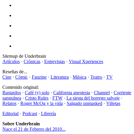
Sitemap
de Underbrain
Artículos
·
Crónicas
·
Entrevistas
·
Visual Xperiences
Reseñas de...
Cine
·
Cómic
·
Fanzine
·
Literatura
·
Música
·
Teatro
·
TV
Contenido original:
Bastardos
·
Café (y) solo
·
California anestesia
·
Channel
·
Corriente
sanguínea
·
Cristo Rules
·
FTW
·
La siesta del borrego salvaje
·
Relatos
·
Roger McOg y la vida
·
Salgado unmasked
·
Viñetas
Editorial
·
Podcast
·
Librería
Sobre Underbrain
Nace el 21 de Febrero del 2010...