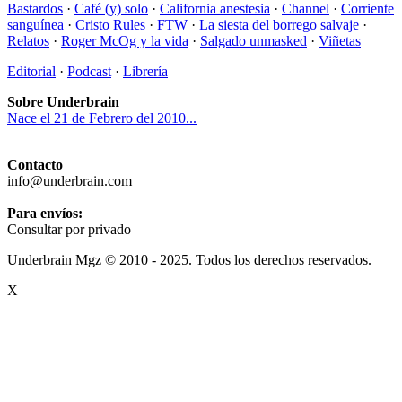
Bastardos
·
Café (y) solo
·
California anestesia
·
Channel
·
Corriente
sanguínea
·
Cristo Rules
·
FTW
·
La siesta del borrego salvaje
·
Relatos
·
Roger McOg y la vida
·
Salgado unmasked
·
Viñetas
Editorial
·
Podcast
·
Librería
Sobre Underbrain
Nace el 21 de Febrero del 2010...
Contacto
info@underbrain.com
Para envíos:
Consultar por privado
Underbrain Mgz © 2010 - 2025. Todos los derechos reservados.
X