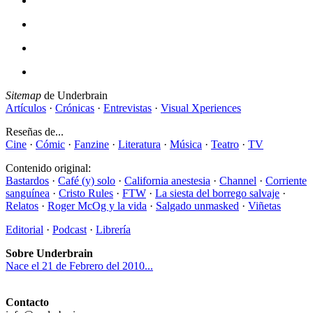
Sitemap
de Underbrain
Artículos
·
Crónicas
·
Entrevistas
·
Visual Xperiences
Reseñas de...
Cine
·
Cómic
·
Fanzine
·
Literatura
·
Música
·
Teatro
·
TV
Contenido original:
Bastardos
·
Café (y) solo
·
California anestesia
·
Channel
·
Corriente
sanguínea
·
Cristo Rules
·
FTW
·
La siesta del borrego salvaje
·
Relatos
·
Roger McOg y la vida
·
Salgado unmasked
·
Viñetas
Editorial
·
Podcast
·
Librería
Sobre Underbrain
Nace el 21 de Febrero del 2010...
Contacto