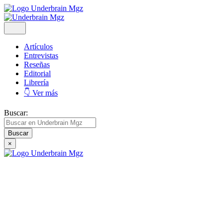
Artículos
Entrevistas
Reseñas
Editorial
Librería
👇 Ver más
Buscar:
×