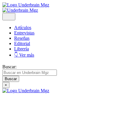
Artículos
Entrevistas
Reseñas
Editorial
Librería
👇 Ver más
Buscar:
×