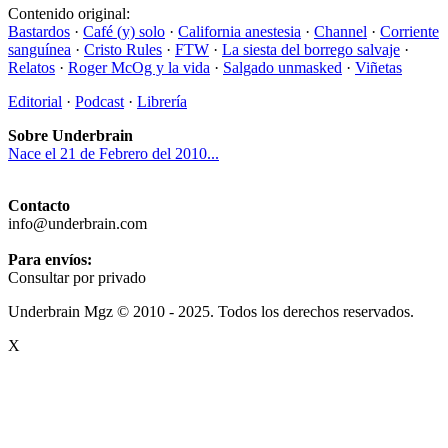
Contenido original:
Bastardos
·
Café (y) solo
·
California anestesia
·
Channel
·
Corriente
sanguínea
·
Cristo Rules
·
FTW
·
La siesta del borrego salvaje
·
Relatos
·
Roger McOg y la vida
·
Salgado unmasked
·
Viñetas
Editorial
·
Podcast
·
Librería
Sobre Underbrain
Nace el 21 de Febrero del 2010...
Contacto
info@underbrain.com
Para envíos:
Consultar por privado
Underbrain Mgz © 2010 - 2025. Todos los derechos reservados.
X