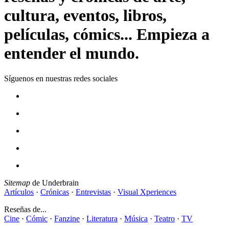
cultura, eventos, libros,
películas, cómics... Empieza a
entender el mundo.
Síguenos en nuestras redes sociales
Sitemap
de Underbrain
Artículos
·
Crónicas
·
Entrevistas
·
Visual Xperiences
Reseñas de...
Cine
·
Cómic
·
Fanzine
·
Literatura
·
Música
·
Teatro
·
TV