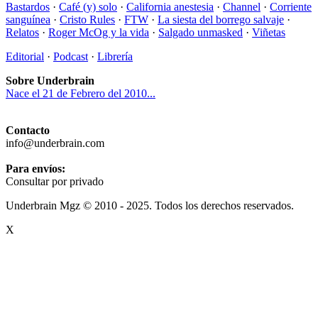
Bastardos
·
Café (y) solo
·
California anestesia
·
Channel
·
Corriente
sanguínea
·
Cristo Rules
·
FTW
·
La siesta del borrego salvaje
·
Relatos
·
Roger McOg y la vida
·
Salgado unmasked
·
Viñetas
Editorial
·
Podcast
·
Librería
Sobre Underbrain
Nace el 21 de Febrero del 2010...
Contacto
info@underbrain.com
Para envíos:
Consultar por privado
Underbrain Mgz © 2010 - 2025. Todos los derechos reservados.
X