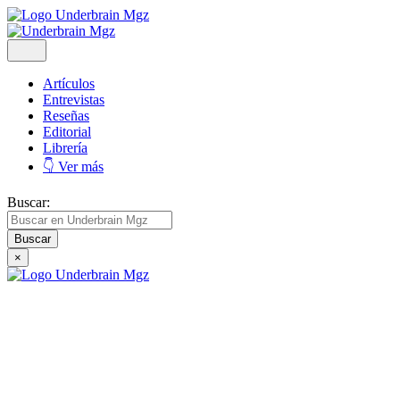
Artículos
Entrevistas
Reseñas
Editorial
Librería
👇 Ver más
Buscar:
×