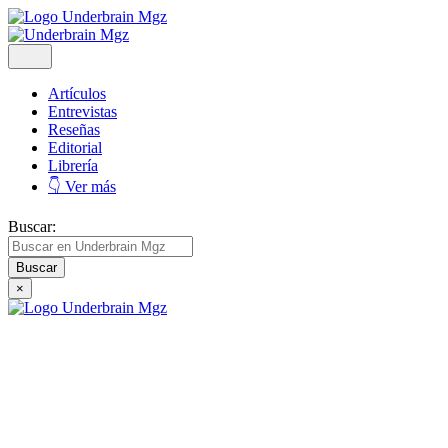
Artículos
Entrevistas
Reseñas
Editorial
Librería
👇 Ver más
Buscar:
×