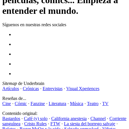
entender el mundo.
Síguenos en nuestras redes sociales
Sitemap
de Underbrain
Artículos
·
Crónicas
·
Entrevistas
·
Visual Xperiences
Reseñas de...
Cine
·
Cómic
·
Fanzine
·
Literatura
·
Música
·
Teatro
·
TV
Contenido original:
Bastardos
·
Café (y) solo
·
California anestesia
·
Channel
·
Corriente
sanguínea
·
Cristo Rules
·
FTW
·
La siesta del borrego salvaje
·
Relatos
·
Roger McOg y la vida
·
Salgado unmasked
·
Viñetas